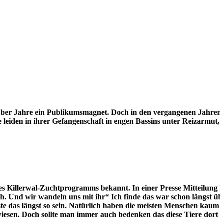
über Jahre ein Publikumsmagnet. Doch in den vergangenen Jahren 
e leiden in ihrer Gefangenschaft in engen Bassins unter Reizarmu
 Killerwal-Zuchtprogramms bekannt. In einer Presse Mitteilung 
ch. Und wir wandeln uns mit ihr“ Ich finde das war schon längst ü
e das längst so sein. Natürlich haben die meisten Menschen kaum d
esen. Doch sollte man immer auch bedenken das diese Tiere dort 