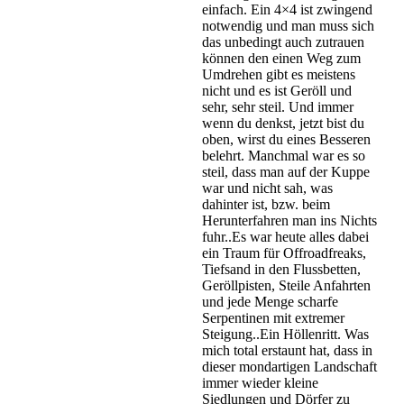
einfach. Ein 4×4 ist zwingend
notwendig und man muss sich
das unbedingt auch zutrauen
können den einen Weg zum
Umdrehen gibt es meistens
nicht und es ist Geröll und
sehr, sehr steil. Und immer
wenn du denkst, jetzt bist du
oben, wirst du eines Besseren
belehrt. Manchmal war es so
steil, dass man auf der Kuppe
war und nicht sah, was
dahinter ist, bzw. beim
Herunterfahren man ins Nichts
fuhr..Es war heute alles dabei
ein Traum für Offroadfreaks,
Tiefsand in den Flussbetten,
Geröllpisten, Steile Anfahrten
und jede Menge scharfe
Serpentinen mit extremer
Steigung..Ein Höllenritt. Was
mich total erstaunt hat, dass in
dieser mondartigen Landschaft
immer wieder kleine
Siedlungen und Dörfer zu